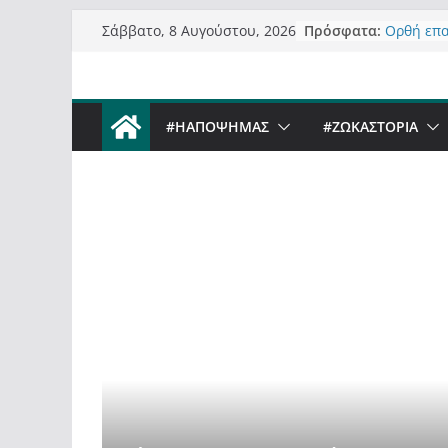
Μετάβαση
Πρόσφατα:
Ορθή επ
Σάββατο, 8 Αυγούστου, 2026
σε
ανάκληση
Σχολιάζο
περιεχόμενο
δημοσιογ
Έρχεται B
#ΗΑΠΟΨΗΜΑΣ
#ZΩΚΑΣΤΟΡΙΑ
Sky στην
Πόσο σαν
Καστορια
Τα μεγάλ
“μεταμορ
σε τίτλο
ΚΑΣΤΟΡΙΆ