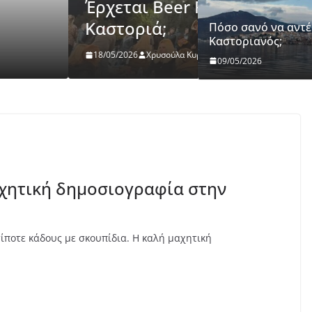
 in the Sky στην
ΚΑΣΤΟΡΙΆ
Πόσο σανό ν
Πόσο σανό να αντέ
Καστοριανός;
09/05/2026
Χρυσούλ
09/05/2026
αχητική δημοσιογραφία στην
 τίποτε κάδους με σκουπίδια. Η καλή μαχητική