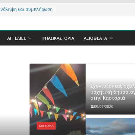
ανάληψη και συμπλήρωση
ς του από 14/01/2021
ντας σχόλιο για μαχητική
ραφία στην Καστοριά
eer Festival & Walk in the
ΑΓΓΕΛΙΕΣ
#ΠΑΩΚΑΣΤΟΡΙΑ
ΑΞΙΟΘΈΑΤΑ
 Καστοριά;
ό να αντέξει ο
νός;
α έργα – επιτυχίες που
φώνουν” την Καστοριά,
υς
Σχολιάζοντας σχόλ
μαχητική δημοσιο
στην Καστοριά
09/07/2026