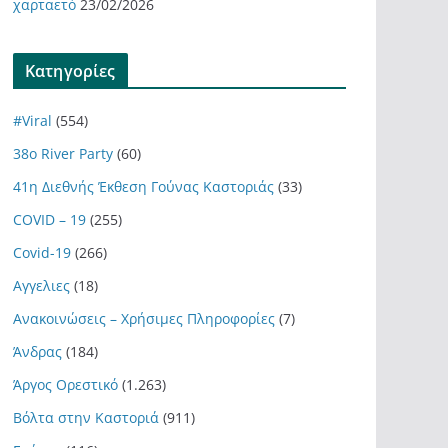
χαρταετό
23/02/2026
Kατηγορίες
#Viral
(554)
38ο River Party
(60)
41η Διεθνής Έκθεση Γούνας Καστοριάς
(33)
COVID – 19
(255)
Covid-19
(266)
Αγγελιες
(18)
Ανακοινώσεις – Χρήσιμες Πληροφορίες
(7)
Άνδρας
(184)
Άργος Ορεστικό
(1.263)
Βόλτα στην Καστοριά
(911)